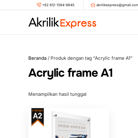
Skip
+62 812-1384-8845
akrilikexpress@gmail.co
to
content
Beranda
/ Produk dengan tag “Acrylic frame A1”
Acrylic frame A1
Menampilkan hasil tunggal