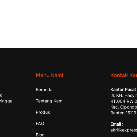
Menu Kami
Kontak Ka
Beranda
Kantor Pusat 
ik
Jl. KH. Hasyi
hingga
Tentang Kami
RT.004 RW.00
Kec. Cipondo
Produk
Banten 15119
FAQ
Email :
akrilikexpre
Blog