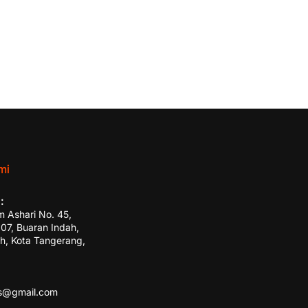
mi
:
m Ashari No. 45,
7, Buaran Indah,
h, Kota Tangerang,
ss@gmail.com