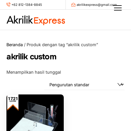
Skip
+62 812-1384-8845
akrilikexpress@gmail.com
Men
to
content
Beranda
/ Produk dengan tag “akrilik custom”
akrilik custom
Menampilkan hasil tunggal