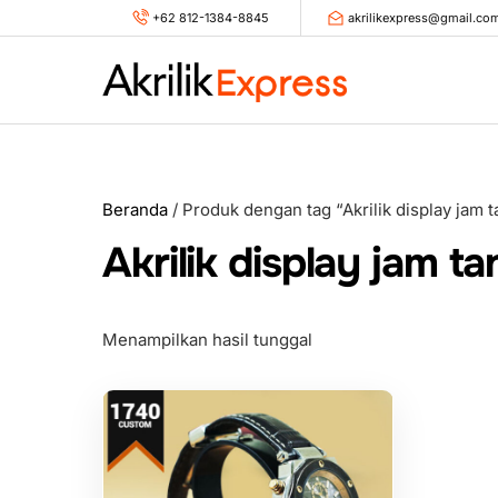
Skip
+62 812-1384-8845
akrilikexpress@gmail.co
to
content
Beranda
/ Produk dengan tag “Akrilik display jam 
Akrilik display jam t
Menampilkan hasil tunggal