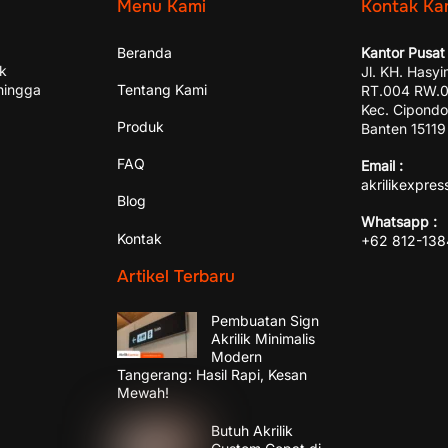
Menu Kami
Kontak Ka
Beranda
Kantor Pusat 
ik
Jl. KH. Hasyi
hingga
Tentang Kami
RT.004 RW.00
Kec. Cipondo
Produk
Banten 15119
FAQ
Email :
akrilikexpre
Blog
Whatsapp :
Kontak
+62 812-13
Artikel Terbaru
Pembuatan Sign
Akrilik Minimalis
Modern
Tangerang: Hasil Rapi, Kesan
Mewah!
Butuh Akrilik