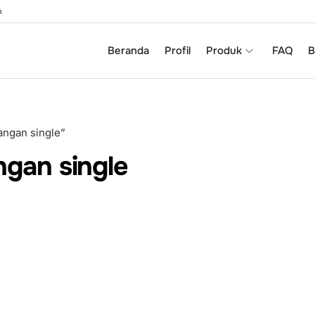
m
Beranda
Profil
Produk
FAQ
B
tangan single”
angan single