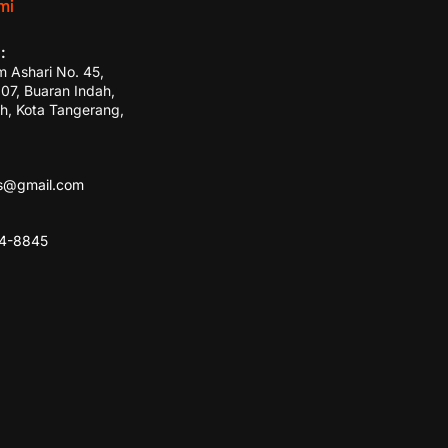
mi
:
m Ashari No. 45,
7, Buaran Indah,
h, Kota Tangerang,
ss@gmail.com
84-8845