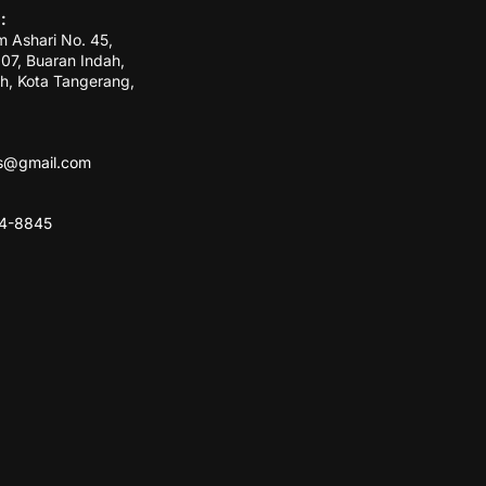
:
m Ashari No. 45,
7, Buaran Indah,
h, Kota Tangerang,
ss@gmail.com
84-8845