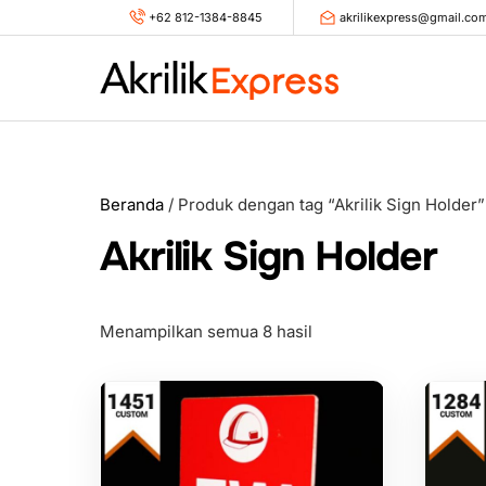
Skip
+62 812-1384-8845
akrilikexpress@gmail.co
to
content
Beranda
/ Produk dengan tag “Akrilik Sign Holder”
Akrilik Sign Holder
Menampilkan semua 8 hasil