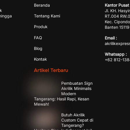
Beranda
Kantor Pusat 
ik
Jl. KH. Hasyi
hingga
Tentang Kami
RT.004 RW.00
Kec. Cipondo
Produk
Banten 15119
FAQ
Email :
akrilikexpre
Blog
Whatsapp :
Kontak
+62 812-13
Artikel Terbaru
Pembuatan Sign
Akrilik Minimalis
Modern
Tangerang: Hasil Rapi, Kesan
Mewah!
Butuh Akrilik
Custom Cepat di
Tangerang?