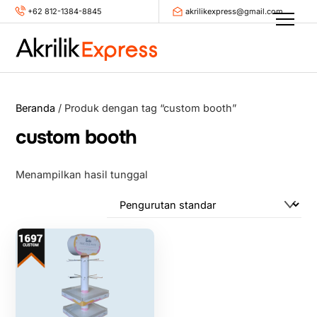
Skip
+62 812-1384-8845
akrilikexpress@gmail.com
Men
to
content
Beranda
/ Produk dengan tag “custom booth”
custom booth
Menampilkan hasil tunggal