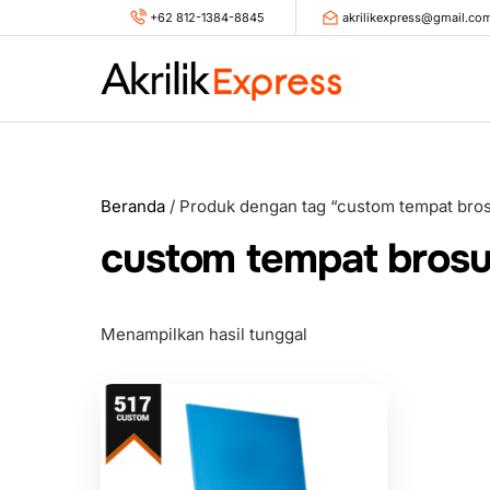
Skip
+62 812-1384-8845
akrilikexpress@gmail.co
to
content
Beranda
/ Produk dengan tag “custom tempat bro
custom tempat brosu
Menampilkan hasil tunggal