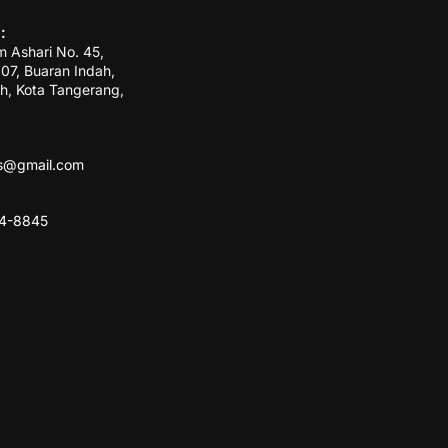
:
m Ashari No. 45,
7, Buaran Indah,
h, Kota Tangerang,
ss@gmail.com
84-8845