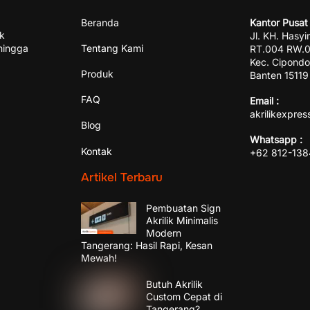
Beranda
Kantor Pusat 
ik
Jl. KH. Hasyi
hingga
Tentang Kami
RT.004 RW.00
Kec. Cipondo
Produk
Banten 15119
FAQ
Email :
akrilikexpre
Blog
Whatsapp :
Kontak
+62 812-13
Artikel Terbaru
Pembuatan Sign
Akrilik Minimalis
Modern
Tangerang: Hasil Rapi, Kesan
Mewah!
Butuh Akrilik
Custom Cepat di
Tangerang?