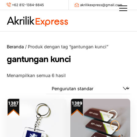
Skip
+62 812-1384-8845
akrilikexpress@gmail.com
Men
to
content
Beranda
/ Produk dengan tag “gantungan kunci”
gantungan kunci
Menampilkan semua 6 hasil