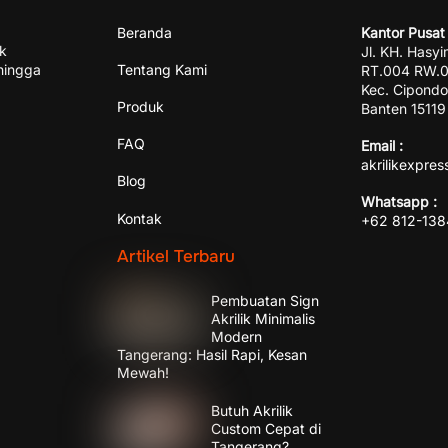
Beranda
Kantor Pusat 
ik
Jl. KH. Hasyi
hingga
Tentang Kami
RT.004 RW.00
Kec. Cipondo
Produk
Banten 15119
FAQ
Email :
akrilikexpre
Blog
Whatsapp :
Kontak
+62 812-13
Artikel Terbaru
Pembuatan Sign
Akrilik Minimalis
Modern
Tangerang: Hasil Rapi, Kesan
Mewah!
Butuh Akrilik
Custom Cepat di
Tangerang?