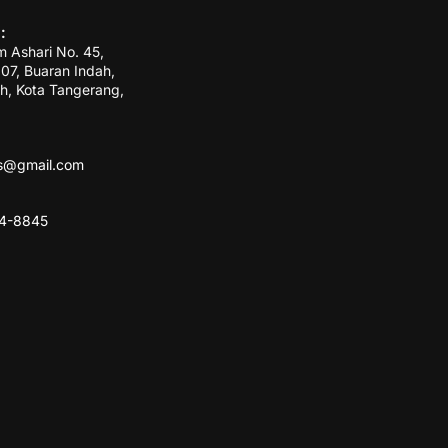
:
m Ashari No. 45,
7, Buaran Indah,
h, Kota Tangerang,
ss@gmail.com
84-8845