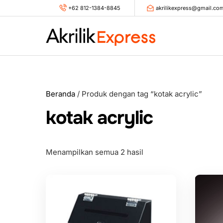
Skip
+62 812-1384-8845
akrilikexpress@gmail.co
to
content
Beranda
/ Produk dengan tag “kotak acrylic”
kotak acrylic
Menampilkan semua 2 hasil