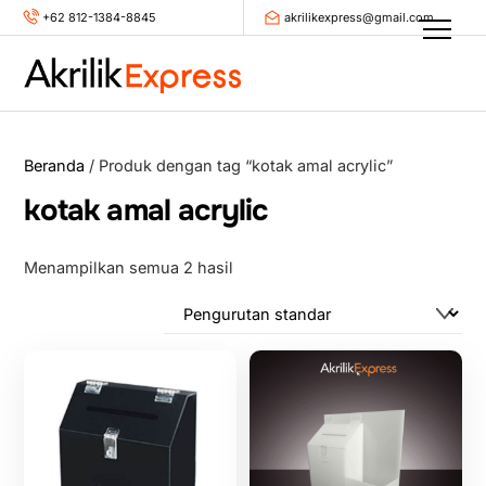
Skip
+62 812-1384-8845
akrilikexpress@gmail.com
Men
to
content
Beranda
/ Produk dengan tag “kotak amal acrylic”
kotak amal acrylic
Menampilkan semua 2 hasil