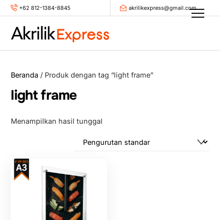
Skip
+62 812-1384-8845
akrilikexpress@gmail.com
Men
to
content
Beranda
/ Produk dengan tag “light frame”
light frame
Menampilkan hasil tunggal