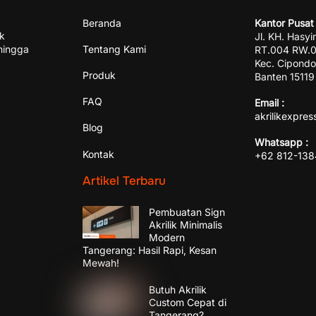
Beranda
Kantor Pusat 
ik
Jl. KH. Hasyi
hingga
Tentang Kami
RT.004 RW.00
Kec. Cipondo
Produk
Banten 15119
FAQ
Email :
akrilikexpre
Blog
Whatsapp :
Kontak
+62 812-13
Artikel Terbaru
Pembuatan Sign
Akrilik Minimalis
Modern
Tangerang: Hasil Rapi, Kesan
Mewah!
Butuh Akrilik
Custom Cepat di
Tangerang?