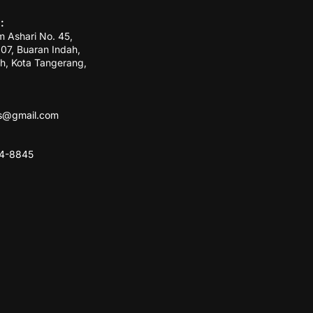
:
m Ashari No. 45,
7, Buaran Indah,
h, Kota Tangerang,
ss@gmail.com
84-8845