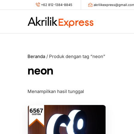
Skip
+62 812-1384-8845
akrilikexpress@gmail.co
to
content
Beranda
/ Produk dengan tag “neon”
neon
Menampilkan hasil tunggal