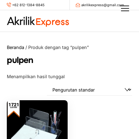
Skip
+62 812-1384-8845
akrilikexpress@gmail.com
Men
to
content
Beranda
/ Produk dengan tag “pulpen”
pulpen
Menampilkan hasil tunggal