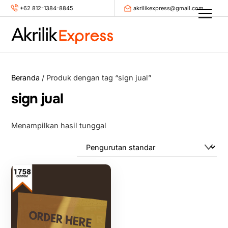
Skip
+62 812-1384-8845
akrilikexpress@gmail.com
Men
to
content
Beranda
/ Produk dengan tag “sign jual”
sign jual
Menampilkan hasil tunggal