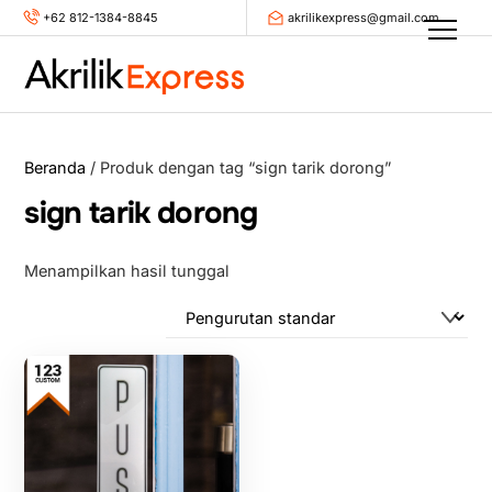
Skip
+62 812-1384-8845
akrilikexpress@gmail.com
Men
to
content
Beranda
/ Produk dengan tag “sign tarik dorong”
sign tarik dorong
Menampilkan hasil tunggal