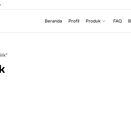
m
Beranda
Profil
Produk
FAQ
B
lik”
k