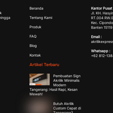
Beranda
Kantor Pusat 
ik
Jl. KH. Hasyi
hingga
Tentang Kami
RT.004 RW.00
Kec. Cipondo
Produk
Banten 15119
FAQ
Email :
akrilikexpre
Blog
Whatsapp :
Kontak
+62 812-13
Artikel Terbaru
Pembuatan Sign
Akrilik Minimalis
Modern
Tangerang: Hasil Rapi, Kesan
Mewah!
Butuh Akrilik
Custom Cepat di
Tangerang?