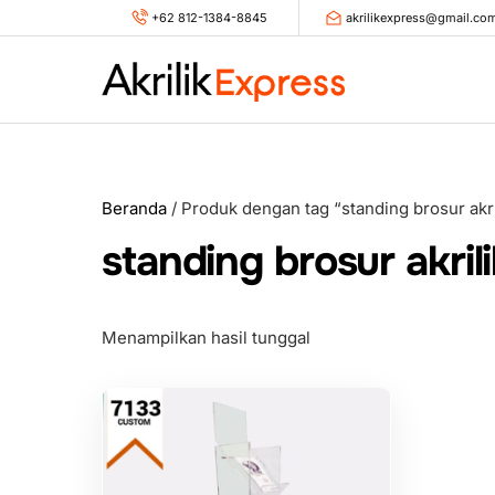
Skip
+62 812-1384-8845
akrilikexpress@gmail.co
to
content
Beranda
/ Produk dengan tag “standing brosur akri
standing brosur akrili
Menampilkan hasil tunggal