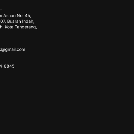
:
m Ashari No. 45,
7, Buaran Indah,
h, Kota Tangerang,
ss@gmail.com
84-8845