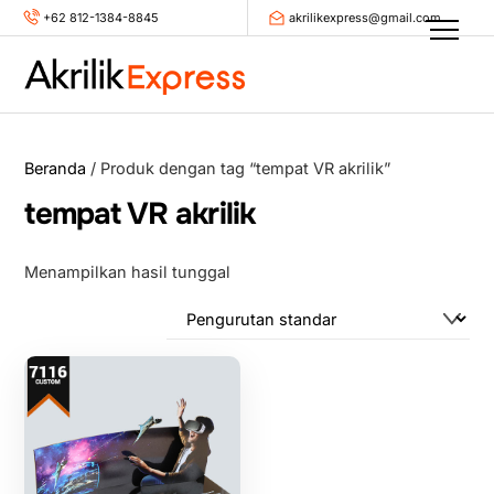
Skip
+62 812-1384-8845
akrilikexpress@gmail.com
Men
to
content
Beranda
/ Produk dengan tag “tempat VR akrilik”
tempat VR akrilik
Menampilkan hasil tunggal