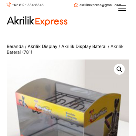
Skip
+62 812-1384-8845
akrilikexpress@gmail.com
Men
to
content
Beranda
/
Akrilik Display
/
Akrilik Display Baterai
/ Akrilik
Baterai (781)