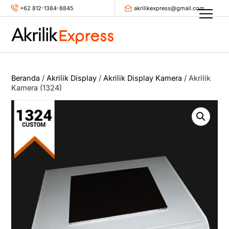
Skip
+62 812-1384-8845
akrilikexpress@gmail.com
Men
to
content
Beranda
/
Akrilik Display
/
Akrilik Display Kamera
/ Akrilik
Kamera (1324)