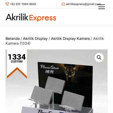
Skip
+62 812-1384-8845
akrilikexpress@gmail.com
Men
to
content
Beranda
/
Akrilik Display
/
Akrilik Display Kamera
/ Akrilik
Kamera (1334)