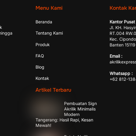
Menu Kami
Kontak Ka
Beranda
Kantor Pusat 
ik
Jl. KH. Hasyi
hingga
Tentang Kami
RT.004 RW.00
Kec. Cipondo
Produk
Banten 15119
FAQ
Email :
akrilikexpre
Blog
Whatsapp :
Kontak
+62 812-13
Artikel Terbaru
Pembuatan Sign
Akrilik Minimalis
Modern
Tangerang: Hasil Rapi, Kesan
Mewah!