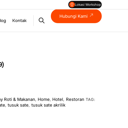
Lokasi Workshop
Hubungi Kami
Search
log
Kontak
9)
ay Roti & Makanan
Home
Hotel
Restoran
,
,
,
TAG:
ate
tusuk sate
tusuk sate akrilik
,
,