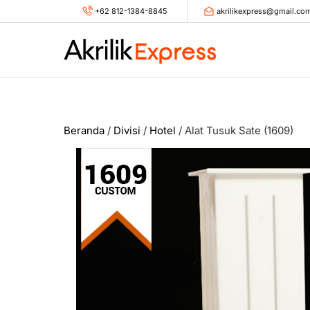
Skip
+62 812-1384-8845
akrilikexpress@gmail.co
to
content
Beranda
/
Divisi
/
Hotel
/ Alat Tusuk Sate (1609)