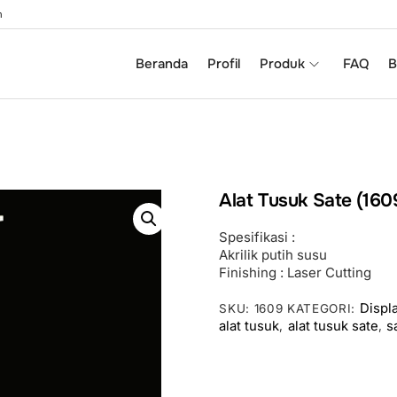
m
Beranda
Profil
Produk
FAQ
B
Alat Tusuk Sate (160
Spesifikasi :
Akrilik putih susu
Finishing : Laser Cutting
Displ
SKU:
1609
KATEGORI:
alat tusuk
alat tusuk sate
s
,
,