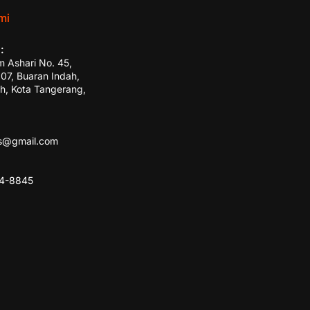
mi
:
m Ashari No. 45,
7, Buaran Indah,
h, Kota Tangerang,
ss@gmail.com
84-8845