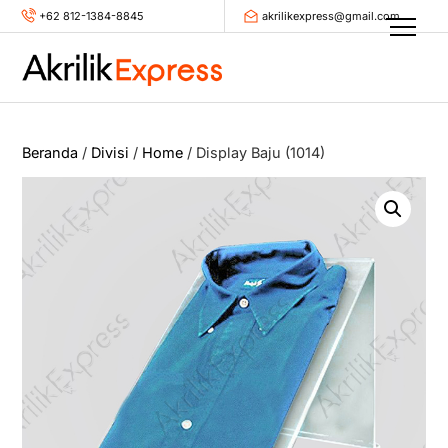
Skip
+62 812-1384-8845
akrilikexpress@gmail.com
Men
to
content
Beranda
/
Divisi
/
Home
/ Display Baju (1014)