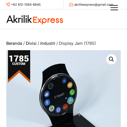
Skip
+62 812-1384-8845
akrilikexpress@gmail.com
Men
to
content
Beranda
/
Divisi
/
Industri
/ Display Jam (1785)