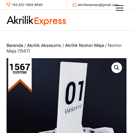
Skip
+62 812-1384-8845
akrilikexpress@gmail.com
Men
to
content
Beranda
/
Akrilik Aksesoris
/
Akrilik Nomor Meja
/ Nomor
Meja (1567)