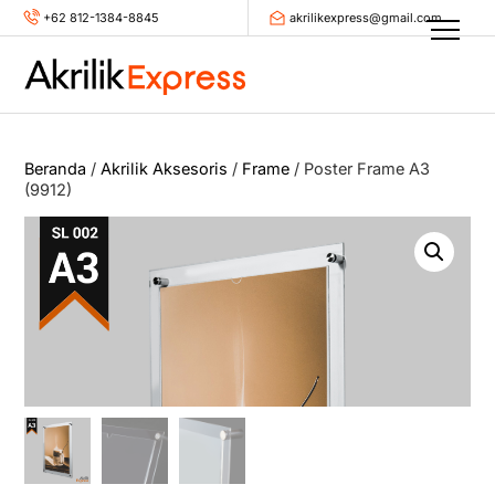
Skip
+62 812-1384-8845
akrilikexpress@gmail.com
Men
to
content
Beranda
/
Akrilik Aksesoris
/
Frame
/ Poster Frame A3
(9912)