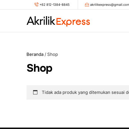
Skip
+62 812-1384-8845
akrilikexpress@gmail.co
to
content
Beranda
/ Shop
Shop
Tidak ada produk yang ditemukan sesuai d