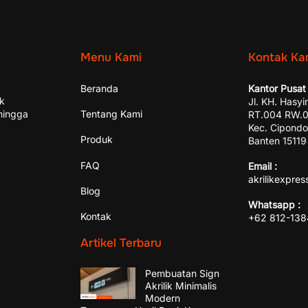
Menu Kami
Kontak Ka
Beranda
Kantor Pusat 
ik
Jl. KH. Hasyi
hingga
Tentang Kami
RT.004 RW.00
Kec. Cipondo
Produk
Banten 15119
FAQ
Email :
akrilikexpre
Blog
Whatsapp :
Kontak
+62 812-13
Artikel Terbaru
Pembuatan Sign
Akrilik Minimalis
Modern