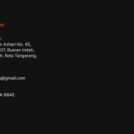
mi
:
m Ashari No. 45,
7, Buaran Indah,
h, Kota Tangerang,
ss@gmail.com
84-8845