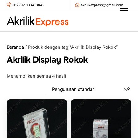
Skip
+62 812-1384-8845
akrilikexpress@gmail.com
Men
to
content
Beranda
/ Produk dengan tag “Akrilik Display Rokok”
Akrilik Display Rokok
Menampilkan semua 4 hasil