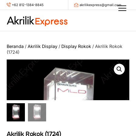
Skip
+62 812-1384-8845
akrilikexpress@gmail.com
Men
to
content
Beranda
/
Akrilik Display
/
Display Rokok
/ Akrilik Rokok
(1724)
Akrilik Rokok (1724)