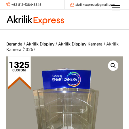
Skip
+62 812-1384-8845
akrilikexpress@gmail.com
Men
to
content
Beranda
/
Akrilik Display
/
Akrilik Display Kamera
/ Akrilik
Kamera (1325)