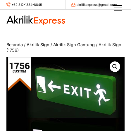
Skip
+62 812-1384-8845
akrilikexpress@gmail.com
Men
to
content
Beranda
/
Akrilik Sign
/
Akrilik Sign Gantung
/ Akrilik Sign
(1756)